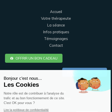
Accueil
Votre thérapeute
La séance
Infos pratiques
Témoignages
Contact
OFFRIR UN BON CADEAU
Continuer sans accepter
Prendre rendez-vous
Bonjour c'est nous...
Les Cookies
Plan du site
Notre rôle est de contribuer à l'analyse du
Mentions légales
trafic et au bon fonctionnement de ce site.
C'est OK pour vous ?
Lire la politique de confidentialité