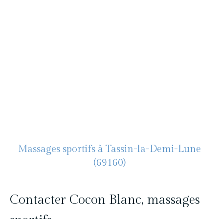
Pascal Levasseur - Cocon
Blanc
Massage bien-être à Lyon
06 19 09 44 04
Massages sportifs à Tassin-la-Demi-Lune
(69160)
Contacter Cocon Blanc, massages