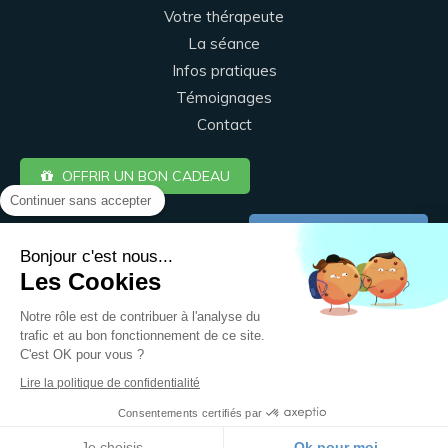
Votre thérapeute
La séance
Infos pratiques
Témoignages
Contact
OFFRIR UN BON CADEAU
Continuer sans accepter
Prendre rendez-vous
Bonjour c'est nous...
Les Cookies
Plan du site
Notre rôle est de contribuer à l'analyse du
Mentions légales
trafic et au bon fonctionnement de ce site.
C'est OK pour vous ?
Lire la politique de confidentialité
Création et référencement du site par Simplébo
Consentements certifiés par
MENU
Je choisis
Ok pour moi